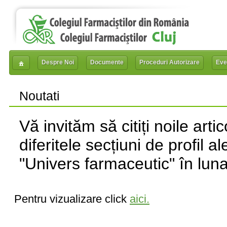
Despre Noi
Documente
Proceduri Autorizare
Eve
Noutati
Vă invităm să citiți noile arti
diferitele secțiuni de profil al
"Univers farmaceutic" în lun
Pentru vizualizare click
aici.