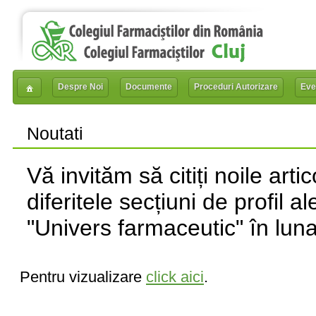
Despre Noi
Documente
Proceduri Autorizare
Eve
Noutati
Vă invităm să citiți noile arti
diferitele secțiuni de profil al
"Univers farmaceutic" în lun
Pentru vizualizare
click aici
.