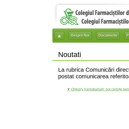
Despre Noi
Documente
P
Noutati
La rubrica Comunicări direct
postat comunicarea referito
▼ Ontozry (cenobamat): noi cerințe pentr