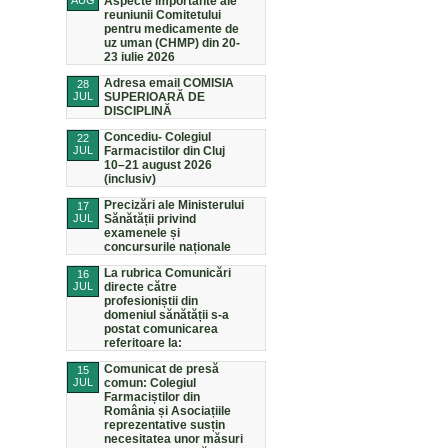
AUG
Aspecte importante ale
reuniunii Comitetului
pentru medicamente de
uz uman (CHMP) din 20-
23 iulie 2026
Adresa email COMISIA
28
JUL
SUPERIOARĂ DE
DISCIPLINĂ
Concediu- Colegiul
22
JUL
Farmacistilor din Cluj
10–21 august 2026
(inclusiv)
Precizări ale Ministerului
17
JUL
Sănătății privind
examenele și
concursurile naționale
La rubrica Comunicări
16
JUL
directe către
profesioniștii din
domeniul sănătății s-a
postat comunicarea
referitoare la:
Comunicat de presă
15
JUL
comun: Colegiul
Farmaciștilor din
România și Asociațiile
reprezentative susțin
necesitatea unor măsuri