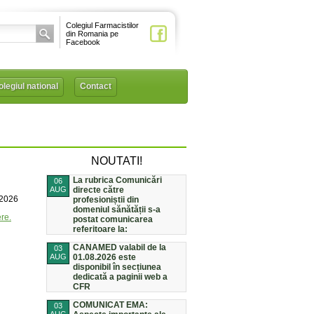
Colegiul Farmacistilor
din Romania pe
Facebook
legiul national
Contact
NOUTATI!
La rubrica Comunicări
06
AUG
directe către
/2026
profesioniștii din
domeniul sănătății s-a
re.
postat comunicarea
referitoare la:
CANAMED valabil de la
03
AUG
01.08.2026 este
disponibil în secțiunea
dedicată a paginii web a
CFR
COMUNICAT EMA:
03