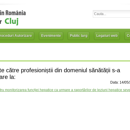
roceduri Autorizare
Evenimente
Public larg
Legaturi web
Co
e către profesioniștii din domeniul sănătății s-a
are la:
Data: 14/05
u monitorizarea funcției hepatice ca urmare a raportărilor de leziuni hepatice seve