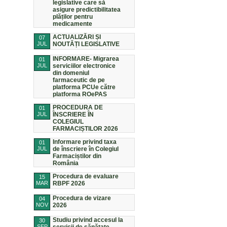
legislative care să
asigure predictibilitatea
plăților pentru
medicamente
ACTUALIZĂRI ȘI
07
JUL
NOUTĂȚI LEGISLATIVE
INFORMARE- Migrarea
01
JUL
serviciilor electronice
din domeniul
farmaceutic de pe
platforma PCUe către
platforma ROePAS
PROCEDURA DE
01
JUL
ÎNSCRIERE ÎN
COLEGIUL
FARMACIȘTILOR 2026
Informare privind taxa
01
JUL
de înscriere în Colegiul
Farmaciștilor din
România
Procedura de evaluare
15
MAR
RBPF 2026
Procedura de vizare
04
NOV
2026
Studiu privind accesul la
30
SEP