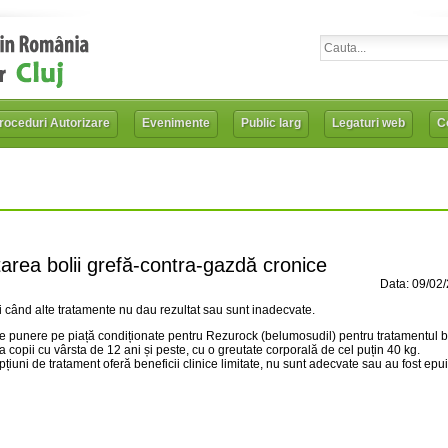
roceduri Autorizare
Evenimente
Public larg
Legaturi web
Co
rea bolii grefă-contra-gazdă cronice
Data: 09/02
când alte tratamente nu dau rezultat sau sunt inadecvate.
 punere pe piață condiționate pentru Rezurock (belumosudil) pentru tratamentul bo
a copii cu vârsta de 12 ani și peste, cu o greutate corporală de cel puțin 40 kg.
țiuni de tratament oferă beneficii clinice limitate, nu sunt adecvate sau au fost epui