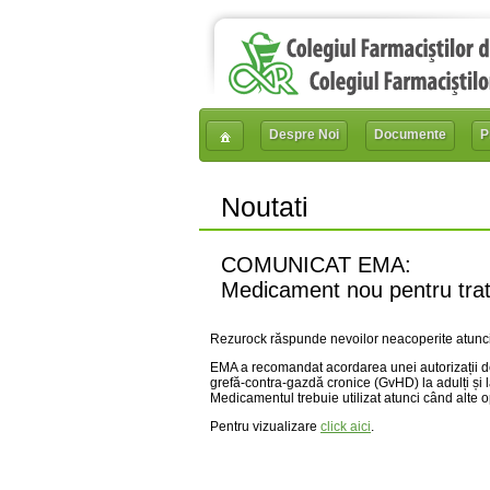
Despre Noi
Documente
P
Noutati
COMUNICAT EMA:
Medicament nou pentru trata
Rezurock răspunde nevoilor neacoperite atunci 
EMA a recomandat acordarea unei autorizații de
grefă-contra-gazdă cronice (GvHD) la adulți și l
Medicamentul trebuie utilizat atunci când alte op
Pentru vizualizare
click aici
.