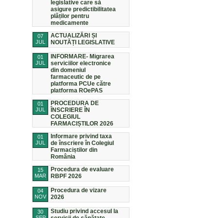
legislative care să
asigure predictibilitatea
plăților pentru
medicamente
ACTUALIZĂRI ȘI
07
JUL
NOUTĂȚI LEGISLATIVE
INFORMARE- Migrarea
01
JUL
serviciilor electronice
din domeniul
farmaceutic de pe
platforma PCUe către
platforma ROePAS
PROCEDURA DE
01
JUL
ÎNSCRIERE ÎN
COLEGIUL
FARMACIȘTILOR 2026
Informare privind taxa
01
JUL
de înscriere în Colegiul
Farmaciștilor din
România
Procedura de evaluare
15
MAR
RBPF 2026
Procedura de vizare
04
NOV
2026
Studiu privind accesul la
30
SEP