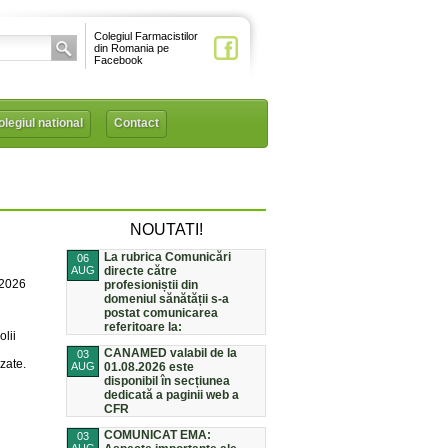
Colegiul Farmacistilor
din Romania pe
Facebook
legiul national
Contact
NOUTATI!
La rubrica Comunicări
06
AUG
directe către
/2026
profesioniștii din
domeniul sănătății s-a
postat comunicarea
referitoare la:
lii
CANAMED valabil de la
03
zate.
AUG
01.08.2026 este
disponibil în secțiunea
dedicată a paginii web a
CFR
COMUNICAT EMA:
03