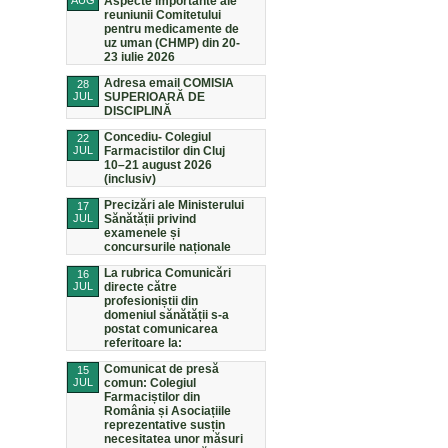
AUG
Aspecte importante ale
reuniunii Comitetului
pentru medicamente de
uz uman (CHMP) din 20-
23 iulie 2026
Adresa email COMISIA
28
JUL
SUPERIOARĂ DE
DISCIPLINĂ
Concediu- Colegiul
22
JUL
Farmacistilor din Cluj
10–21 august 2026
(inclusiv)
Precizări ale Ministerului
17
JUL
Sănătății privind
examenele și
concursurile naționale
La rubrica Comunicări
16
JUL
directe către
profesioniștii din
domeniul sănătății s-a
postat comunicarea
referitoare la:
Comunicat de presă
15
JUL
comun: Colegiul
Farmaciștilor din
România și Asociațiile
reprezentative susțin
necesitatea unor măsuri