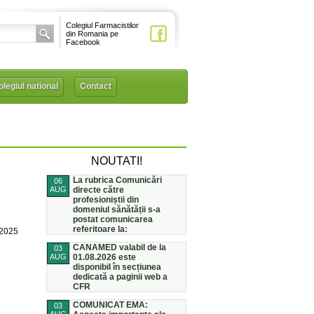
Colegiul Farmacistilor
din Romania pe
Facebook
legiul national
Contact
NOUTATI!
La rubrica Comunicări
06
AUG
directe către
profesioniștii din
domeniul sănătății s-a
postat comunicarea
referitoare la:
/2025
CANAMED valabil de la
03
AUG
01.08.2026 este
disponibil în secțiunea
dedicată a paginii web a
CFR
COMUNICAT EMA:
03