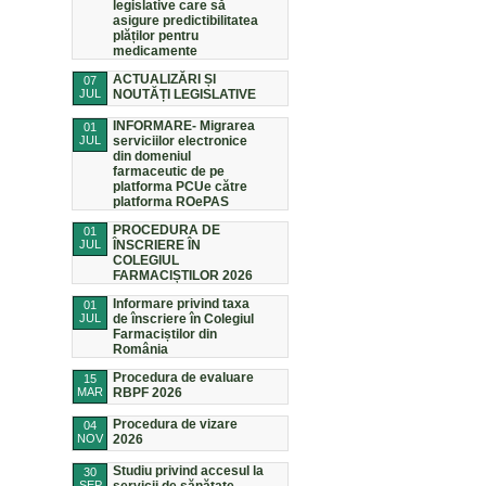
legislative care să
asigure predictibilitatea
plăților pentru
medicamente
ACTUALIZĂRI ȘI
07
JUL
NOUTĂȚI LEGISLATIVE
INFORMARE- Migrarea
01
JUL
serviciilor electronice
din domeniul
farmaceutic de pe
platforma PCUe către
platforma ROePAS
PROCEDURA DE
01
JUL
ÎNSCRIERE ÎN
COLEGIUL
FARMACIȘTILOR 2026
Informare privind taxa
01
JUL
de înscriere în Colegiul
Farmaciștilor din
România
Procedura de evaluare
15
MAR
RBPF 2026
Procedura de vizare
04
NOV
2026
Studiu privind accesul la
30
SEP