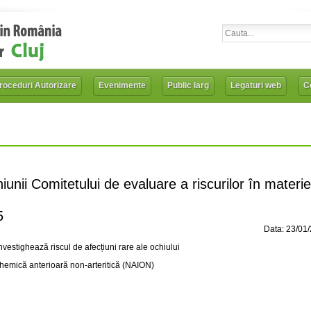
roceduri Autorizare
Evenimente
Public larg
Legaturi web
Co
unii Comitetului de evaluare a riscurilor în materie
5
Data: 23/01
stighează riscul de afecțiuni rare ale ochiului
hemică anterioară non-arteritică (NAION)