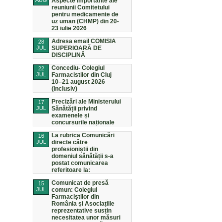
AUG
Aspecte importante ale
reuniunii Comitetului
pentru medicamente de
uz uman (CHMP) din 20-
23 iulie 2026
Adresa email COMISIA
28
JUL
SUPERIOARĂ DE
DISCIPLINĂ
Concediu- Colegiul
22
JUL
Farmacistilor din Cluj
10–21 august 2026
(inclusiv)
Precizări ale Ministerului
17
JUL
Sănătății privind
examenele și
concursurile naționale
La rubrica Comunicări
16
JUL
directe către
profesioniștii din
domeniul sănătății s-a
postat comunicarea
referitoare la:
Comunicat de presă
15
JUL
comun: Colegiul
Farmaciștilor din
România și Asociațiile
reprezentative susțin
necesitatea unor măsuri