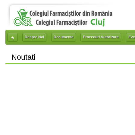
Despre Noi
Documente
Proceduri Autorizare
Eve
Noutati