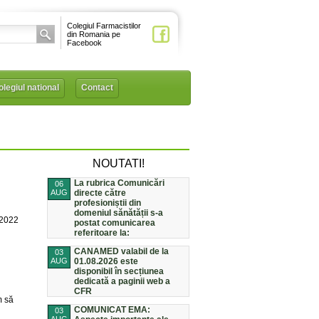
Colegiul Farmacistilor
din Romania pe
Facebook
legiul national
Contact
NOUTATI!
La rubrica Comunicări
06
AUG
directe către
profesioniștii din
domeniul sănătății s-a
/2022
postat comunicarea
referitoare la:
CANAMED valabil de la
03
AUG
01.08.2026 este
disponibil în secțiunea
dedicată a paginii web a
CFR
m să
COMUNICAT EMA:
03