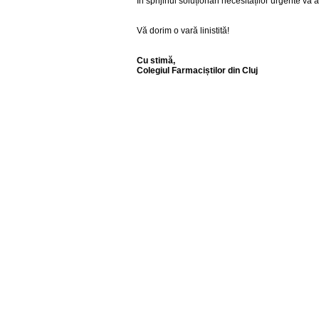
În sprijinul soluționări necesităților urgente v
Vă dorim o vară linistită!
Cu stimă,
Colegiul Farmaciștilor din Cluj