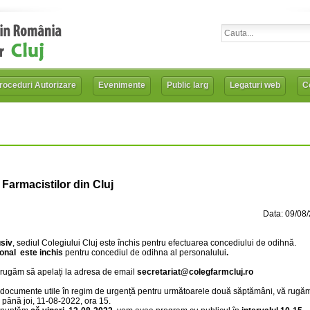
roceduri Autorizare
Evenimente
Public larg
Legaturi web
Co
armacistilor din Cluj
Data: 09/08
usiv
, sediul Colegiului Cluj este închis pentru efectuarea concediului de odihnă.
onal este inchis
pentru concediul de odihna al personalului
.
ă rugăm să apelați la adresa de email
secretariat@colegfarmcluj.ro
 de documente utile în regim de urgență pentru următoarele două săptămâni, vă rugă
iu până joi, 11-08-2022, ora 15.