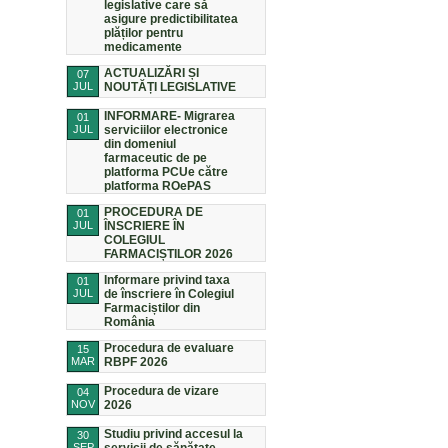
legislative care să
asigure predictibilitatea
plăților pentru
medicamente
ACTUALIZĂRI ȘI
07
JUL
NOUTĂȚI LEGISLATIVE
INFORMARE- Migrarea
01
JUL
serviciilor electronice
din domeniul
farmaceutic de pe
platforma PCUe către
platforma ROePAS
PROCEDURA DE
01
JUL
ÎNSCRIERE ÎN
COLEGIUL
FARMACIȘTILOR 2026
Informare privind taxa
01
JUL
de înscriere în Colegiul
Farmaciștilor din
România
Procedura de evaluare
15
MAR
RBPF 2026
Procedura de vizare
04
NOV
2026
Studiu privind accesul la
30
SEP