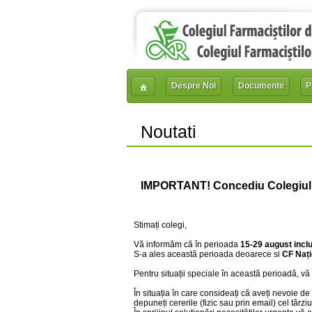
Despre Noi
Documente
P
Noutati
IMPORTANT! Concediu Colegiul F
Stimați colegi,
Vă informăm că în perioada
15-29 august incl
S-a ales această perioada deoarece si
CF Nați
Pentru situații speciale în această perioadă, v
În situația în care consideați că aveți nevoie
depuneți cererile (fizic sau prin email) cel târz