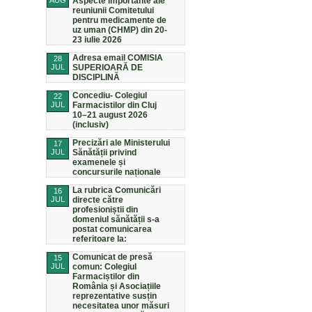
AUG
Aspecte importante ale
reuniunii Comitetului
pentru medicamente de
uz uman (CHMP) din 20-
23 iulie 2026
Adresa email COMISIA
28
JUL
SUPERIOARĂ DE
DISCIPLINĂ
Concediu- Colegiul
22
JUL
Farmacistilor din Cluj
10–21 august 2026
(inclusiv)
Precizări ale Ministerului
17
JUL
Sănătății privind
examenele și
concursurile naționale
La rubrica Comunicări
16
JUL
directe către
profesioniștii din
domeniul sănătății s-a
postat comunicarea
referitoare la:
Comunicat de presă
15
JUL
comun: Colegiul
Farmaciștilor din
România și Asociațiile
reprezentative susțin
necesitatea unor măsuri