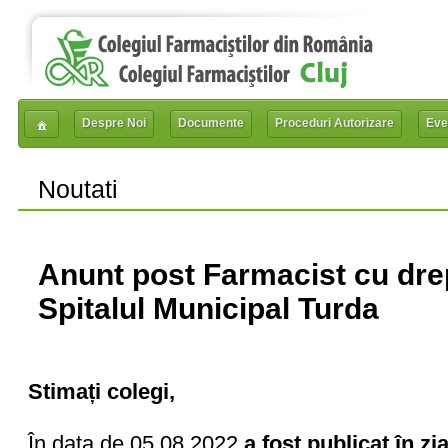
Despre Noi
Documente
Proceduri Autorizare
Eve
Noutati
Anunt post Farmacist cu drep
Spitalul Municipal Turda
Stimați colegi,
În data de 05.08.2022
a fost publicat în z