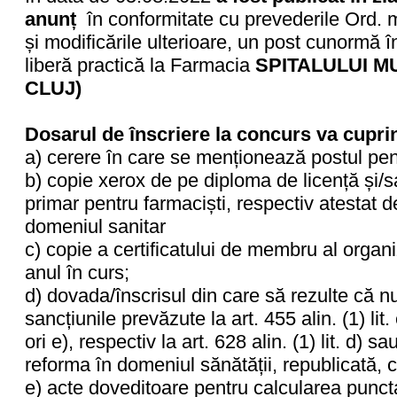
anunț
în conformitate cu prevederile Ord. 
și modificările ulterioare, un post cunormă 
liberă practică la Farmacia
SPITALULUI M
CLUJ)
Dosarul de înscriere la concurs va cupri
a) cerere în care se menționează postul pe
b) copie xerox de pe diploma de licență și/sa
primar pentru farmaciști, respectiv atestat d
domeniul sanitar
c) copie a certificatului de membru al organi
anul în curs;
d) dovada/înscrisul din care să rezulte că nu
sancțiunile prevăzute la art. 455 alin. (1) lit. e
ori e), respectiv la art. 628 alin. (1) lit. d) 
reforma în domeniul sănătății, republicată, c
e) acte doveditoare pentru calcularea puncta