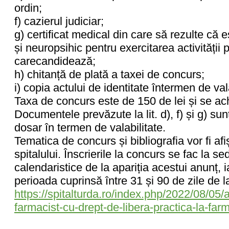
ordin;
f) cazierul judiciar;
g) certificat medical din care să rezulte că 
și neuropsihic pentru exercitarea activității
carecandidează;
h) chitanță de plată a taxei de concurs;
i) copia actului de identitate întermen de vala
Taxa de concurs este de 150 de lei și se achit
Documentele prevăzute la lit. d), f) și g) sunt
dosar în termen de valabilitate.
Tematica de concurs și bibliografia vor fi afiș
spitalului. Înscrierile la concurs se fac la sed
calendaristice de la apariția acestui anunț,
perioada cuprinsă între 31 și 90 de zile de l
https://spitalturda.ro/index.php/2022/08/05
farmacist-cu-drept-de-libera-practica-la-far